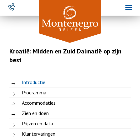
Overslaan
Toggl
en
naviga
naar
de
inhoud
gaan
Kroatië: Midden en Zuid Dalmatië op zijn
best
Introductie
Programma
Accommodaties
Zien en doen
Prijzen en data
Klantervaringen