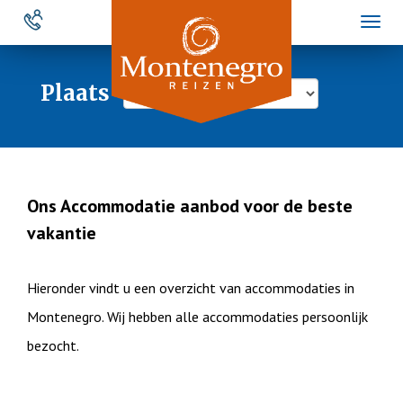
Overslaan
Toggl
en
naviga
naar
de
Plaats
inhoud
gaan
Ons Accommodatie aanbod voor de beste
vakantie
Hieronder vindt u een overzicht van accommodaties in
Montenegro. Wij hebben alle accommodaties persoonlijk
bezocht.