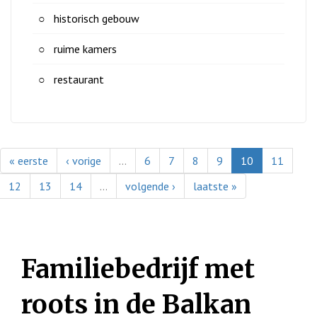
historisch gebouw
ruime kamers
restaurant
« eerste
‹ vorige
…
6
7
8
9
10
11
12
13
14
…
volgende ›
laatste »
Familiebedrijf met
roots in de Balkan