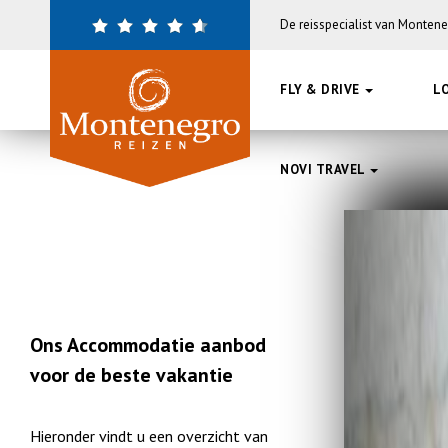
Overslaan
De reisspecialist van Monten
en
naar
de
FLY & DRIVE
L
inhoud
gaan
NOVI TRAVEL
Ons Accommodatie aanbod
voor de beste vakantie
Hieronder vindt u een overzicht van