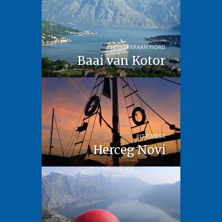
MEDITERRAAN FJORD
Baai van Kotor
PITTORESK
Herceg Novi