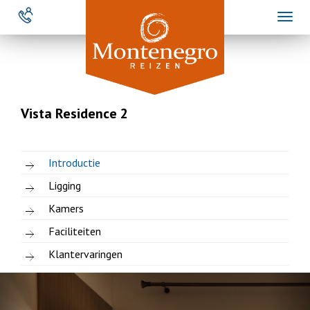
Overslaan
Toggl
en
naviga
naar
de
inhoud
gaan
Vista Residence 2
Introductie
Ligging
Kamers
Faciliteiten
Klantervaringen