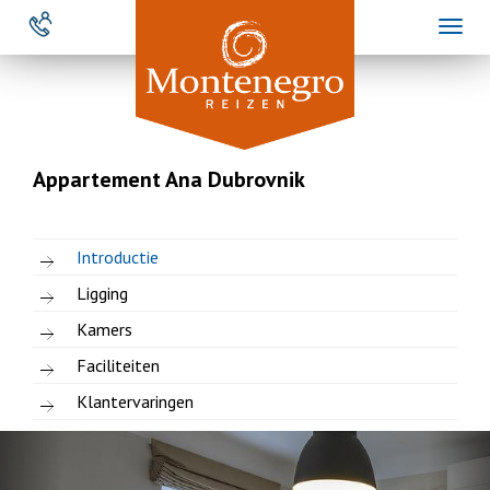
Overslaan
Toggl
en
naviga
naar
de
inhoud
gaan
Appartement Ana Dubrovnik
Introductie
Ligging
Kamers
Faciliteiten
Klantervaringen