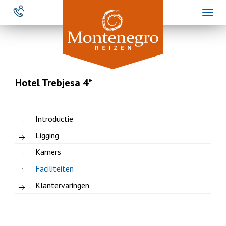
Overslaan
Toggl
en
naviga
naar
de
inhoud
gaan
Hotel Trebjesa 4*
Introductie
Ligging
Kamers
Faciliteiten
Klantervaringen