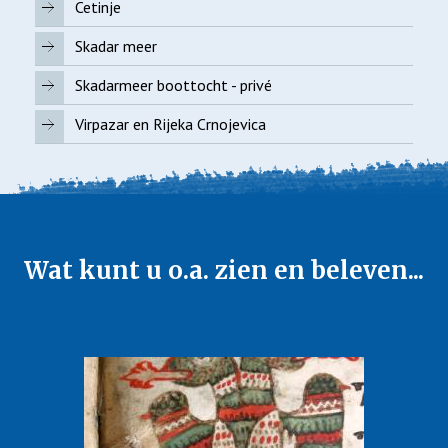
Cetinje
Skadar meer
Skadarmeer boottocht - privé
Virpazar en Rijeka Crnojevica
Wat kunt u o.a. zien en beleven...