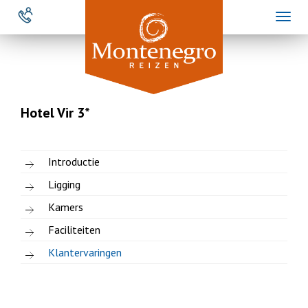
Overslaan
Toggl
en
naviga
naar
de
inhoud
gaan
Hotel Vir 3*
Introductie
Ligging
Kamers
Faciliteiten
Klantervaringen