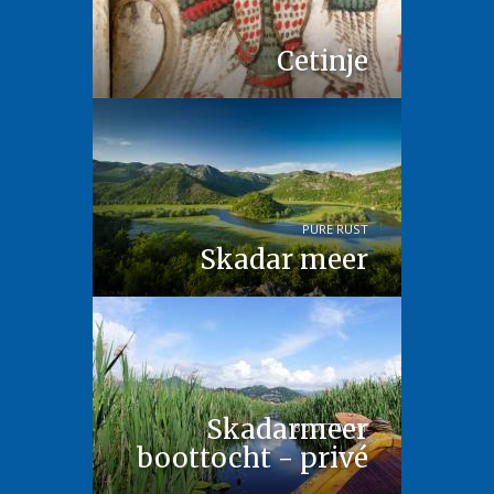
Cetinje
PURE RUST
Skadar meer
Skadarmeer
BOOTTOCHT
boottocht - privé