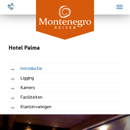
Overslaan
Toggl
en
naviga
naar
de
inhoud
gaan
Hotel Palma
Introductie
Ligging
Kamers
Faciliteiten
Klantervaringen