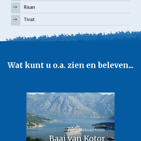
Risan
Tivat
Wat kunt u o.a. zien en beleven...
MEDITERRAAN FJORD
Baai van Kotor