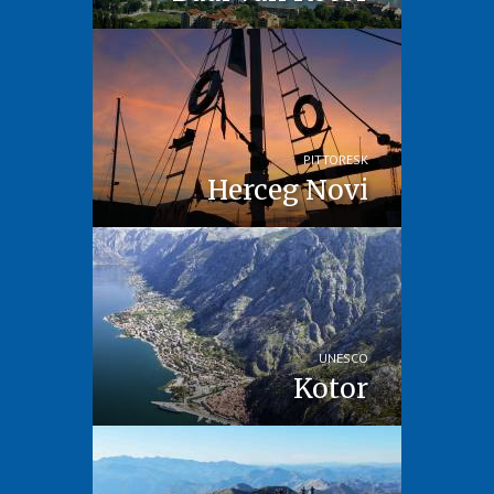
PITTORESK
Herceg Novi
UNESCO
Kotor