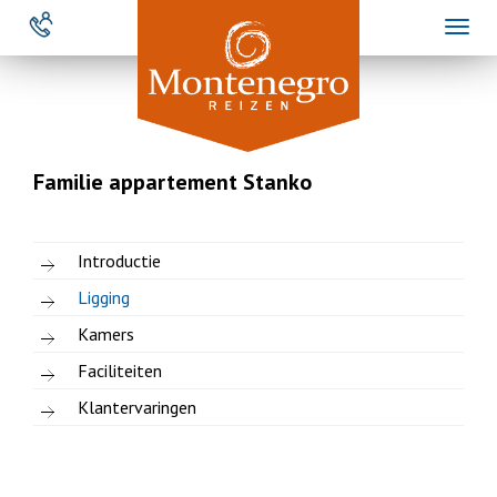
Overslaan
Toggl
en
naviga
naar
de
inhoud
gaan
Familie appartement Stanko
Introductie
Ligging
Kamers
Faciliteiten
Klantervaringen