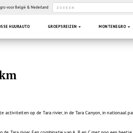
Zoekveld
egro voor België & Nederland
Hee
OSSE HUURAUTO
GROEPSREIZEN
MONTENEGRO
0km
e activiteiten op de Tara rivier, in de Tara Canyon, in nationaal pa
n de Tara rivier. Een combinatie van A, B en C met nog een beetje