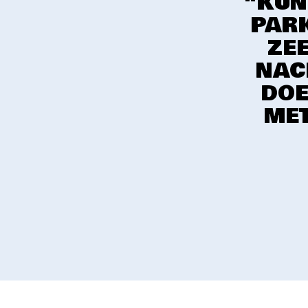
"KUN
PARK
ZE
NACH
DOE
MET