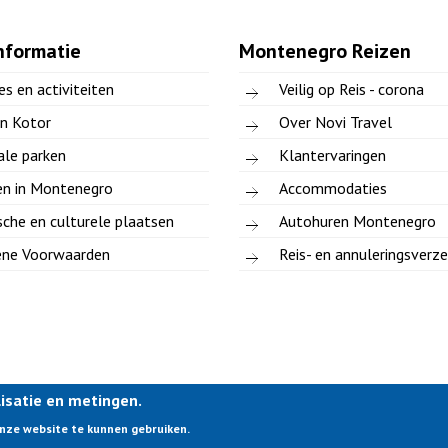
nformatie
Montenegro Reizen
es en activiteiten
Veilig op Reis - corona
an Kotor
Over Novi Travel
ale parken
Klantervaringen
en in Montenegro
Accommodaties
sche en culturele plaatsen
Autohuren Montenegro
ne Voorwaarden
Reis- en annuleringsverz
lisatie en metingen.
onze website te kunnen gebruiken.