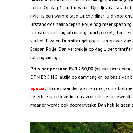
extra! Op dag 1 gaat u vanaf Djurdjevica Tara tot
rivier is een warme late lunch / diner, tijd voor o
Brstanovica naar Scepan Polje nog meer spanning 
transfers, rafting uitrusting, lunchpakket, diner 
via het Piva en Durmitor gebergte terug naar Zab
Scepan Polje. Dan vertrek je op dag 1 per transfer 
rafting eindigt.
Prijs per persoon EUR 250,00
(bij vier personen)
OPMERKING: altijd op aanvraag en op basis van b
Special!
In de maanden april en mei, soms tot medio
de echte sportieveling en avonturist een geweldige
maar er wordt ook doorgewerkt. Dan heb je geen o