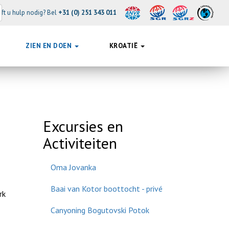
ft u hulp nodig? Bel
+31 (0) 251 343 011
ZIEN EN DOEN
KROATIË
Excursies en
Activiteiten
Oma Jovanka
Baai van Kotor boottocht - privé
rk
Canyoning Bogutovski Potok