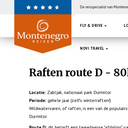
Overslaan
De reisspecialist van Monten
en
naar
de
FLY & DRIVE
L
inhoud
gaan
NOVI TRAVEL
Raften route D - 8
Locatie:
Zabljak, nationaal park Durmitor
Periode:
gehele jaar (zelfs winterraften!)
Wildwatervaren, of raften, is een van de populairst
Durmitor.
Route D:
dit betreft een tweedaagse "afdaling" va