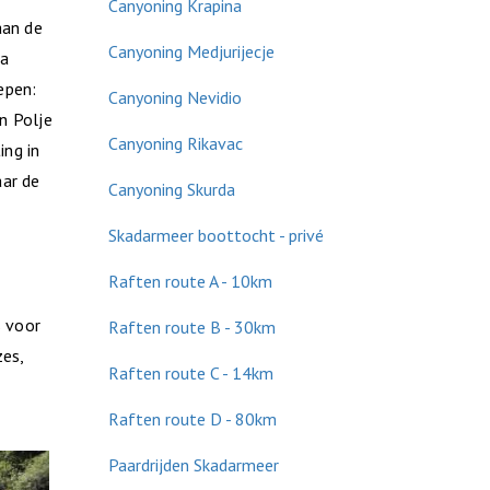
Canyoning Krapina
aan de
Canyoning Medjurijecje
ia
epen:
Canyoning Nevidio
an Polje
Canyoning Rikavac
ing in
aar de
Canyoning Skurda
Skadarmeer boottocht - privé
Raften route A - 10km
s voor
Raften route B - 30km
zes,
Raften route C - 14km
Raften route D - 80km
Paardrijden Skadarmeer