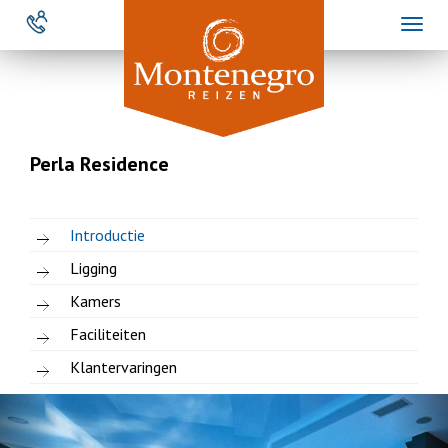
Overslaan
Toggl
en
naviga
naar
de
inhoud
gaan
Perla Residence
Introductie
Ligging
Kamers
Faciliteiten
Klantervaringen