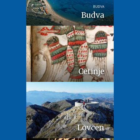
BUDVA
Budva
Cetinje
Lovcen