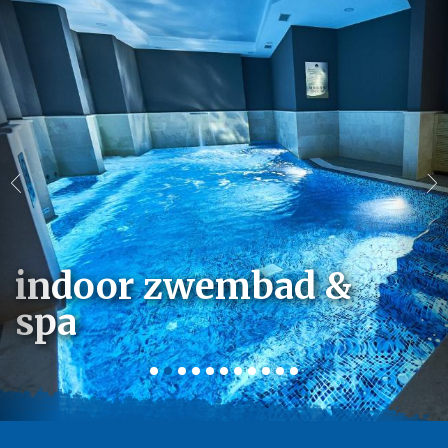
indoor zwembad &
spa