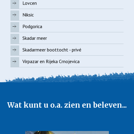
Lovcen
Niksic
Podgorica
Skadar meer
Skadarmeer boottocht - privé
Virpazar en Rijeka Crnojevica
Wat kunt u o.a. zien en beleven...