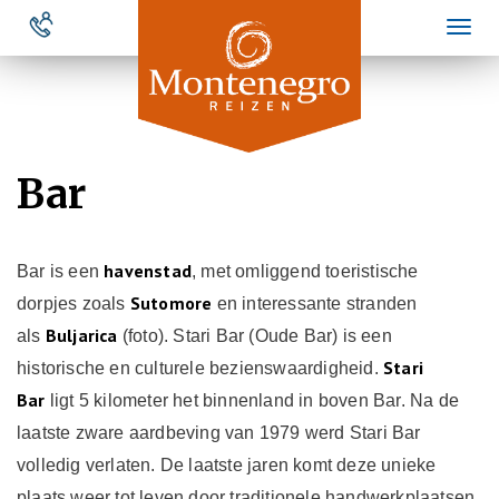
Overslaan
Toggl
en
naviga
naar
de
inhoud
gaan
Bar
havenstad
Bar is een
, met omliggend toeristische
Sutomore
dorpjes zoals
en interessante stranden
Buljarica
als
(foto). Stari Bar (Oude Bar) is een
Stari
historische en culturele bezienswaardigheid.
Bar
ligt 5 kilometer het binnenland in boven Bar. Na de
laatste zware aardbeving van 1979 werd Stari Bar
volledig verlaten. De laatste jaren komt deze unieke
plaats weer tot leven door traditionele handwerkplaatsen